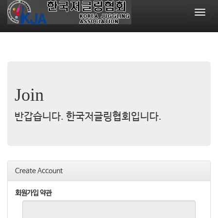
T
o
g
g
l
e
n
a
Join
v
i
g
반갑습니다. 한국저글링협회입니다.
a
t
i
o
n
Create Account
회원가입 약관