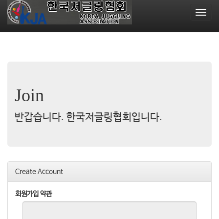
T
o
g
g
l
e
n
a
Join
v
i
g
반갑습니다. 한국저글링협회입니다.
a
t
i
o
n
Create Account
회원가입 약관