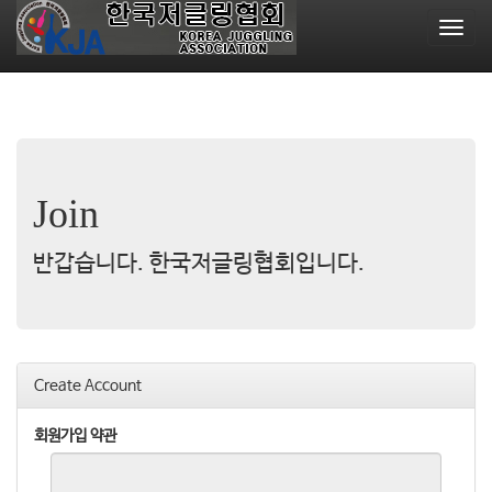
T
o
g
g
l
e
n
a
Join
v
i
g
반갑습니다. 한국저글링협회입니다.
a
t
i
o
n
Create Account
회원가입 약관