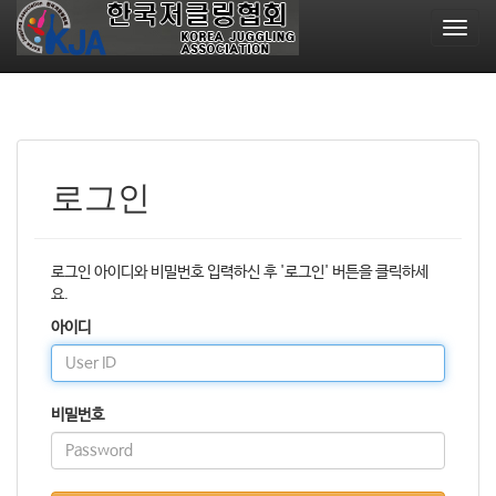
T
o
g
g
l
e
n
a
로그인
v
i
g
로그인 아이디와 비밀번호 입력하신 후 '로그인' 버튼을 클릭하세
a
요.
t
i
아이디
o
n
비밀번호