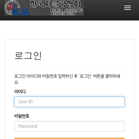
T
o
g
g
l
e
n
a
로그인
v
i
g
로그인 아이디와 비밀번호 입력하신 후 '로그인' 버튼을 클릭하세
a
요.
t
i
아이디
o
n
비밀번호