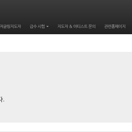
저글링지도자
급수 시험
지도자 & 아티스트 문의
관련홈페이지
.