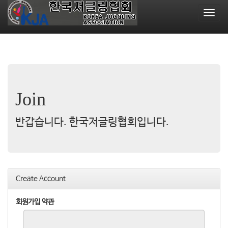
T
o
g
g
l
e
n
a
Join
v
i
g
반갑습니다. 한국저글링협회입니다.
a
t
i
o
n
Create Account
회원가입 약관